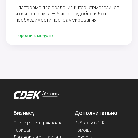
Платформа для создания интернет-магазинов
и сайтов с нуля — быстро, удобно и без
необходимости программирования.
Перейти к модулю
API-интеграция
Документация
откроет вам
следующие
возможности:
Бизнесу
Дополнительно
Это решение обеспечивает обмен данными
между интернет-магазином и системой СДЭК
Отследить отправление
Работа в CDEK
через внутренний API-протокол. СДЭК
Тарифы
Помощь
предоставляет готовый механизм для приёма
Договоры и регламенты
Новости