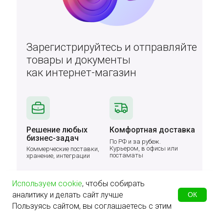
Зарегистрируйтесь и отправляйте
товары и документы
как интернет-магазин
Решение любых
Комфортная доставка
бизнес-задач
По РФ и за рубеж.
Курьером, в офисы или
Коммерческие поставки,
постаматы
хранение, интеграции
Используем cookie
, чтобы собирать
аналитику и делать сайт лучше
ОК
Пользуясь сайтом, вы соглашаетесь с этим
Всё для отчетности
Быстрый старт