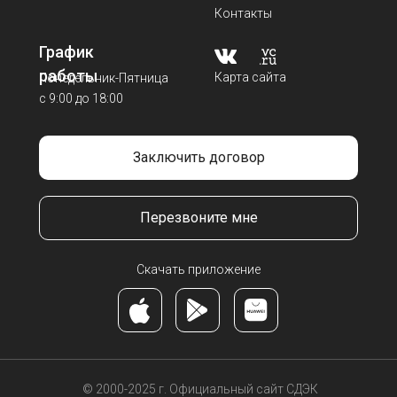
Контакты
График
работы
Карта сайта
Понедельник-Пятница
с 9:00 до 18:00
Заключить договор
Перезвоните мне
Скачать приложение
© 2000-2025 г.
Официальный сайт СДЭК