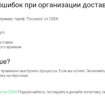
ошибок при организации доста
апример, тариф "Посылка" от CDEK.
API.
оставки
ого времени.
ше?
 правильно выстроить процессы. Если вы хотите: Экономить н
зку на персонал.
ости CDEK
! Подключайтесь, тестируйте и делайте логистику