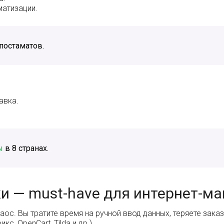
матизации.
 постаматов.
авка.
ы
в 8 странах.
и — must-have для интернет-ма
ос. Вы тратите время на ручной ввод данных, теряете заказы
с, OpenCart, Tilda и др.).